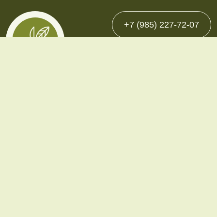
+7 (985) 227-72-07
Каталог
Однолетние
Многолетние
Декоративно-плодовые
Сопутствующие товары
Покупателю
О компании
Контакты
Доставка и оплата