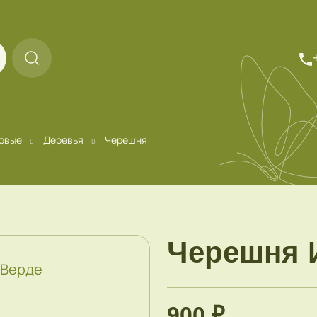
овые
Деревья
Черешня
Черешня 
900 ₽