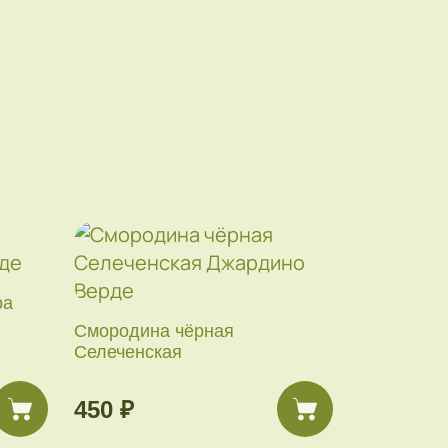
ра
Смородина чёрная
Селеченская
450 ₽