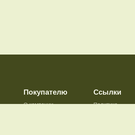
Покупателю
Ссылки
О компании
Политика
конфиденциаль
Контакты
Пользовательск
довые
Доставка и оплата
соглашение