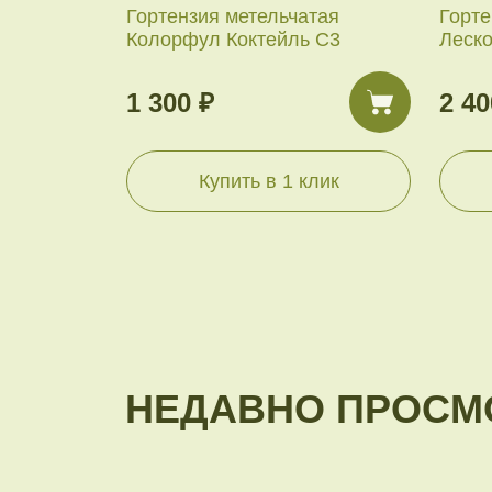
Гортензия метельчатая
Горте
Колорфул Коктейль С3
Леск
1 300 ₽
2 40
Купить в 1 клик
НЕДАВНО ПРОСМ