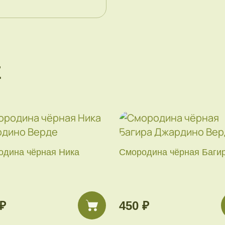
Е
одина чёрная Ника
Смородина чёрная Баги
₽
450 ₽