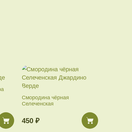
ра
Смородина чёрная
Селеченская
450 ₽