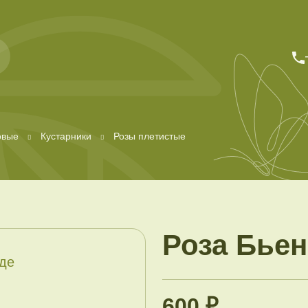
овые
Кустарники
Розы плетистые
Роза Бье
600 ₽