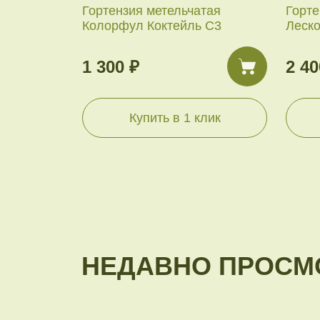
Гортензия метельчатая
Горте
Колорфул Коктейль С3
Леск
1 300 ₽
2 40
Купить в 1 клик
НЕДАВНО ПРОСМ