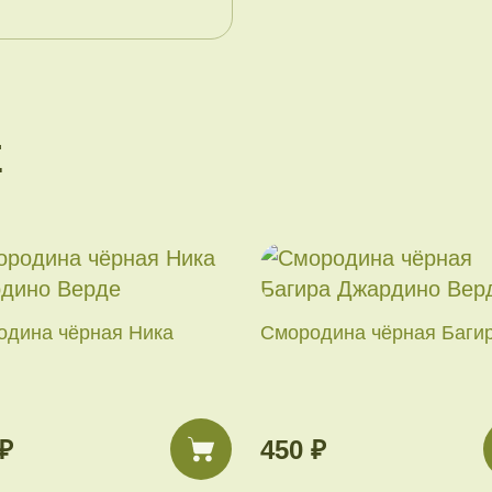
Е
одина чёрная Ника
Смородина чёрная Баги
₽
450 ₽