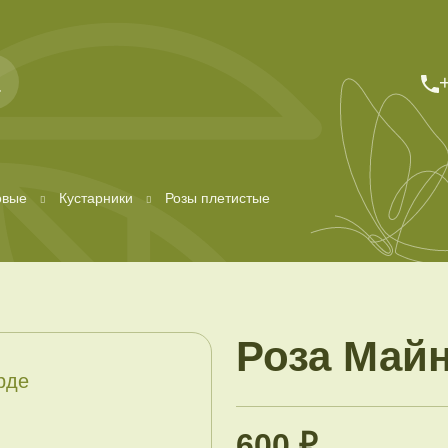
овые
Кустарники
Розы плетистые
Роза Май
600 ₽