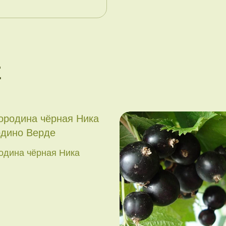
Е
одина чёрная Ника