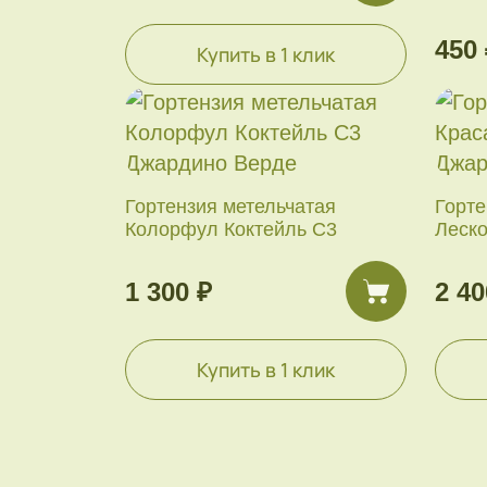
450 
Купить в 1 клик
Гортензия метельчатая
Горте
Колорфул Коктейль С3
Леск
1 300 ₽
2 40
Купить в 1 клик