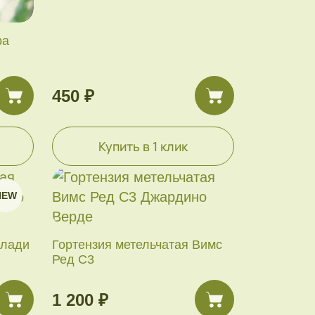
ра
450 ₽
Купить в 1 клик
NEW
Блади
Гортензия метельчатая Вимс
Ред С3
1 200 ₽