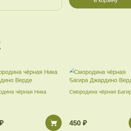
В корзину
Е
одина чёрная Ника
Смородина чёрная Баги
₽
450 ₽