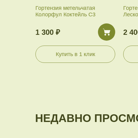
Гортензия метельчатая
Горте
Колорфул Коктейль С3
Леск
1 300 ₽
2 40
Купить в 1 клик
НЕДАВНО ПРОСМ