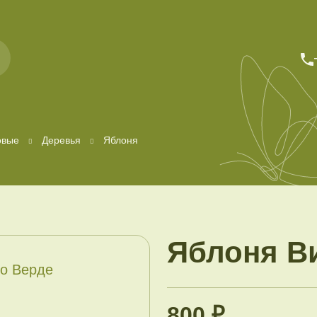
овые
Деревья
Яблоня
Яблоня В
800 ₽